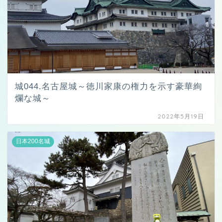
城044.名古屋城～徳川家康の権力を示す豪華絢
爛な城～
2022年5月19日
日本200名城