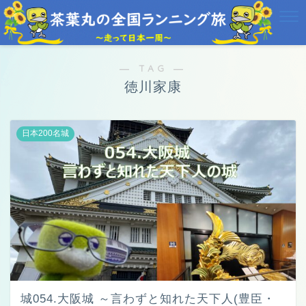
― TAG ―
徳川家康
日本200名城
城054.大阪城 ～言わずと知れた天下人(豊臣・