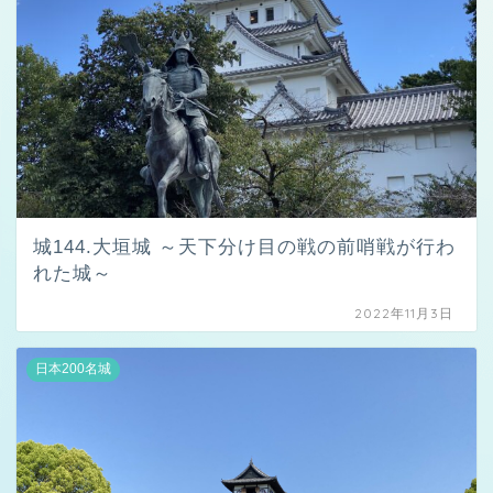
城144.大垣城 ～天下分け目の戦の前哨戦が行わ
れた城～
2022年11月3日
日本200名城