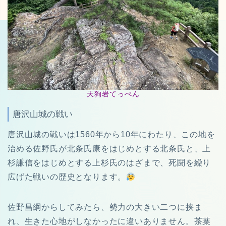
天狗岩てっぺん
唐沢山城の戦い
唐沢山城の戦いは1560年から10年にわたり、この地を
治める佐野氏が北条氏康をはじめとする北条氏と、上
杉謙信をはじめとする上杉氏のはざまで、死闘を繰り
広げた戦いの歴史となります。
佐野昌綱からしてみたら、勢力の大きい二つに挟ま
れ、生きた心地がしなかったに違いありません。茶葉