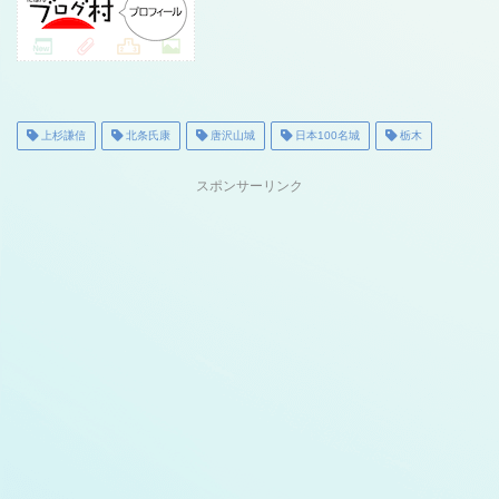
上杉謙信
北条氏康
唐沢山城
日本100名城
栃木
スポンサーリンク