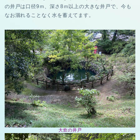
の井戸は口径9ｍ、深さ8ｍ以上の大きな井戸で、今も
なお涸れることなく水を蓄えてます。
大炊の井戸