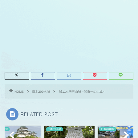
HOME
日本200名城
城114.唐沢山城～関東一の山城～
RELATED POST
200名城
日本200名城
日本200名城