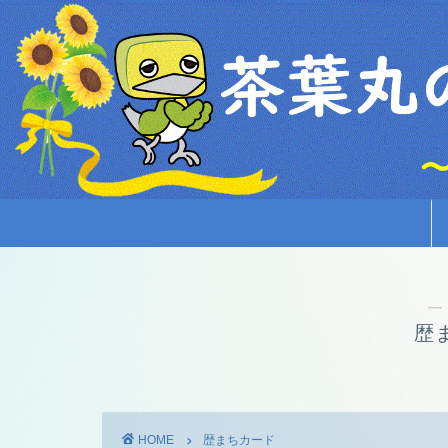
―
歴
HOME
歴まちカード