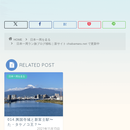
HOME
日本一周を走る
日本一周ラン旅ブログ移転｜新サイト chabamaru.net で更新中
RELATED POST
日本一周を走る
014.興国寺城と新富士駅〜
た・タケノコ王？〜
2021年11月15日