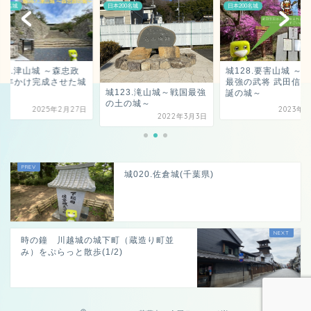
200名城
日本200名城
日本200名城
城128.要害山城 ～戦国
城067.津山城 ～森
最強の武将 武田信玄 生
が13年かけ完成させ
123.滝山城～戦国最強
誕の城～
～
土の城～
2023年6月8日
2025年2月
2022年3月3日
城020.佐倉城(千葉県)
時の鐘 川越城の城下町（蔵造り町並
み）をぷらっと散歩(1/2)