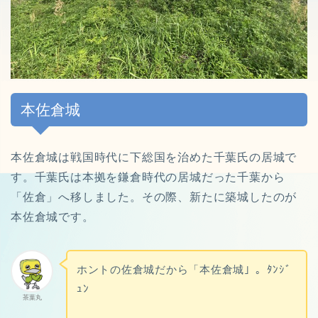
本佐倉城
本佐倉城は戦国時代に下総国を治めた千葉氏の居城で
す。千葉氏は本拠を鎌倉時代の居城だった千葉から
「佐倉」へ移しました。その際、新たに築城したのが
本佐倉城です。
ホントの佐倉城だから「本佐倉城」。ﾀﾝｼﾞ
ｭﾝ
茶葉丸